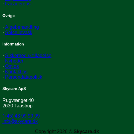
·
Facaderens
Øvrige
·
Algebehandling
·
Solcellevask
Information
·
Sikkerhed & tilladelse
·
Nyheder
·
Om os
·
Kontakt os
·
Persondatapolitik
Skycare ApS
Rugvænget 40
2630 Taastrup
(+45) 43 99 99 99
info@skycare.dk
Copyright 2026 ©
Skycare.dk