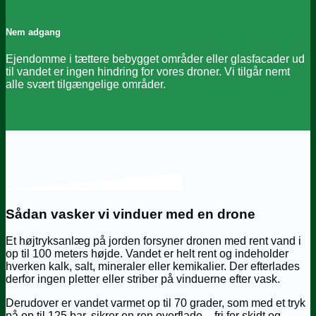
Nem adgang
Ejendomme i tættere bebygget områder eller glasfacader ud
til vandet er ingen hindring for vores droner. Vi tilgår nemt
alle svært tilgængelige områder.
Sådan vasker vi vinduer med en drone
Et højtryksanlæg på jorden forsyner dronen med rent vand i
op til 100 meters højde. Vandet er helt rent og indeholder
hverken kalk, salt, mineraler eller kemikalier. Der efterlades
derfor ingen pletter eller striber på vinduerne efter vask.
Derudover er vandet varmet op til 70 grader, som med et tryk
på op til 125 bar, sikrer en ren overflade – fri for skidt og