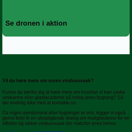
Se dronen i aktion
Vil du høre mere om vores vinduesvask?
Kunne du tænke dig at høre mere om hvordan vi kan vaske
vinduerne eller glasfacaderne på netop jeres bygning? Så
tøv endelig ikke med at kontakte os.
Da ingen ejendomme eller bygninger er ens, kigger vi også
gerne forbi til en uforpligtende dialog om mulighederne for en
effektiv og sikker vinduesvask der matcher jeres behov.